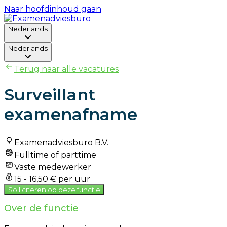
Naar hoofdinhoud gaan
Nederlands
Nederlands
Terug naar alle vacatures
Surveillant
examenafname
Examenadviesburo B.V.
Fulltime of parttime
Vaste medewerker
15 - 16,50 € per uur
Solliciteren op deze functie
Over de functie